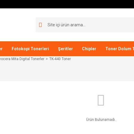
er
Fotokopi Tonerleri
Şeritler
Chipler
Toner Dolum T
yocera Mita Digital Tonerler
TK-440 Toner
Ürün Bulunamadı.