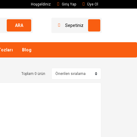
Hoşgeldiniz
Giriş Yap
Üye Ol
ARA
Sepetiniz
ozları
Blog
Toplam 0 ürün