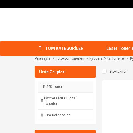
TÜM KATEGORİLER
Laser Tonerl
Anasayfa
Fotokopi Tonerleri
Kyocera Mita Tonerler
K
Ürün Grupları
Stoktakiler
TK-440 Toner
Kyocera Mita Digital
Tonerler
Tüm Kategoriler