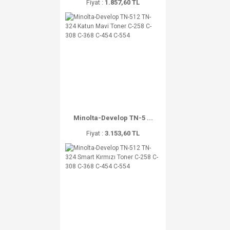
Fiyat :
1.857,60 TL
Minolta-Develop TN-5 ...
Fiyat :
3.153,60 TL