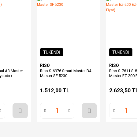
TÜKENDİ
TÜKENDİ
RISO
RISO
nal A3 Master
Riso S-6976 Smart Master B4
Riso S-7611 S-8
atıdır)
Master SF 5230
Master EZ-200 
(Adet Fiyat)
L
1.512,00 TL
2.623,50 T