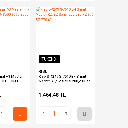
TÜKENDİ
RISO
inal A3 Master
Riso S-4249 S-7610 B4 Smart
0 3105 3500
Master RZ/EZ Serisi 200,230 RZ-
 3919
370 RZ-770 (Adet)
L
1.464,48 TL