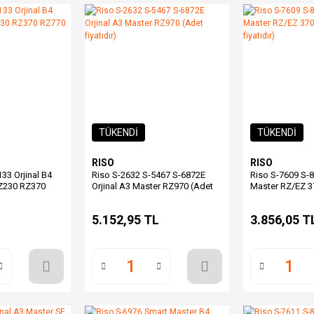
TÜKENDİ
TÜKENDİ
RISO
RISO
33 Orjinal B4
Riso S-2632 S-5467 S-6872E
Riso S-7609 S-8
Z230 RZ370
Orjinal A3 Master RZ970 (Adet
Master RZ/EZ 3
tıdır)
fiyatıdır)
(Adet fiyatıdır)
L
5.152,95 TL
3.856,05 T