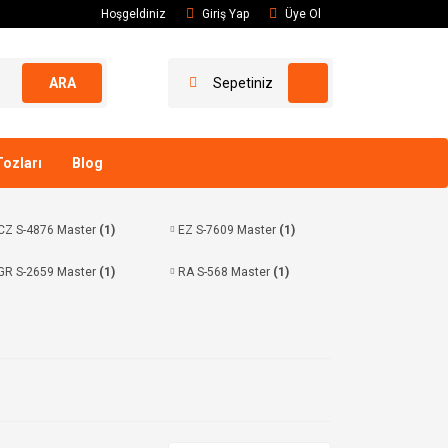
Hoşgeldiniz
Giriş Yap
Üye Ol
ARA
Sepetiniz
ozları
Blog
CZ S-4876 Master
(1)
EZ S-7609 Master
(1)
GR S-2659 Master
(1)
RA S-568 Master
(1)