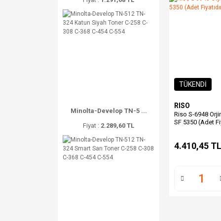
TÜKENDİ
RISO
Minolta-Develop TN-5 ...
Riso S-6948 Orji
SF 5350 (Adet Fiy
Fiyat :
2.289,60 TL
4.410,45 T