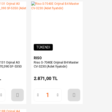
TÜKENDİ
RISO
131 Orjinal A3
Riso S-7040E Orijinal B4 Master
70,390 SF-5350
CV-3230 (Adet fiyatıdır)
L
2.871,00 TL