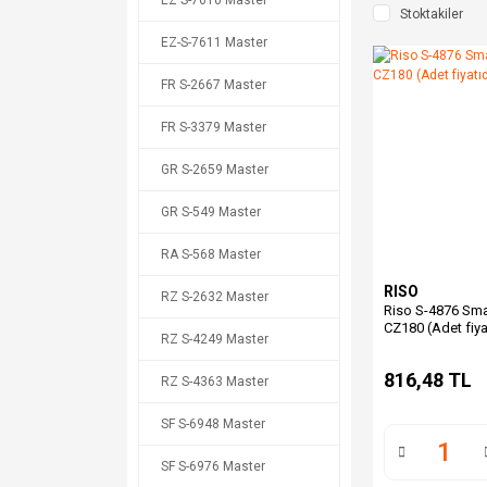
EZ S-7610 Master
Stoktakiler
EZ-S-7611 Master
FR S-2667 Master
FR S-3379 Master
GR S-2659 Master
GR S-549 Master
RA S-568 Master
RISO
RZ S-2632 Master
Riso S-4876 Sma
CZ180 (Adet fiya
RZ S-4249 Master
816,48 TL
RZ S-4363 Master
SF S-6948 Master
SF S-6976 Master