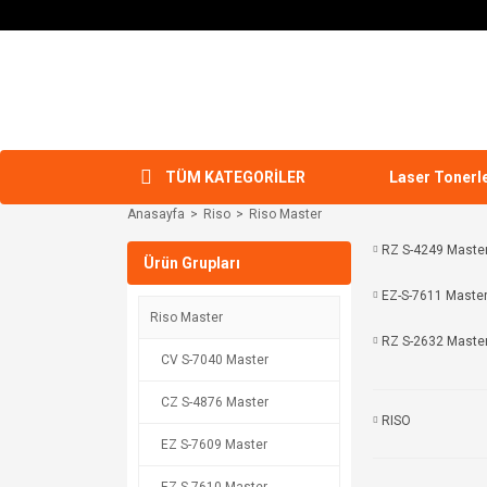
TÜM KATEGORİLER
Laser Tonerl
Anasayfa
Riso
Riso Master
RZ S-4249 Maste
Ürün Grupları
EZ-S-7611 Maste
Riso Master
RZ S-2632 Maste
CV S-7040 Master
CZ S-4876 Master
RISO
EZ S-7609 Master