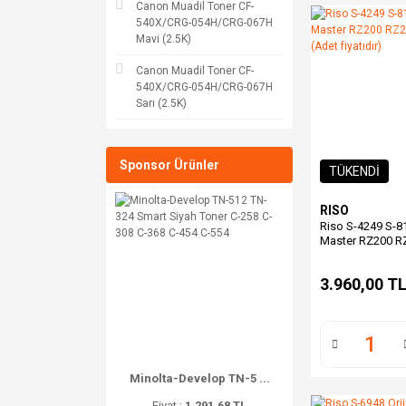
Canon Muadil Toner CF-
540X/CRG-054H/CRG-067H
Mavi (2.5K)
Canon Muadil Toner CF-
540X/CRG-054H/CRG-067H
Sarı (2.5K)
Sponsor Ürünler
TÜKENDİ
RISO
Riso S-4249 S-81
Master RZ200 R
RZ770 (Adet fiya
3.960,00 T
Minolta-Develop TN-5 ...
Fiyat :
1.291,68 TL