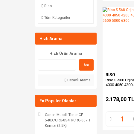
Riso
Tüm Kategoriler
Hızlı Arama
Hızlı Ürün Arama
Ara
RISO
Riso S-568 Orjin
Detaylı Arama
4000 4050 4200 
5600 5800 6300
2.178,00 T
En Populer Olanlar
Canon Muadil Toner CF-
540X/CRG-054H/CRG-067H
Kırmızı (2.5K)