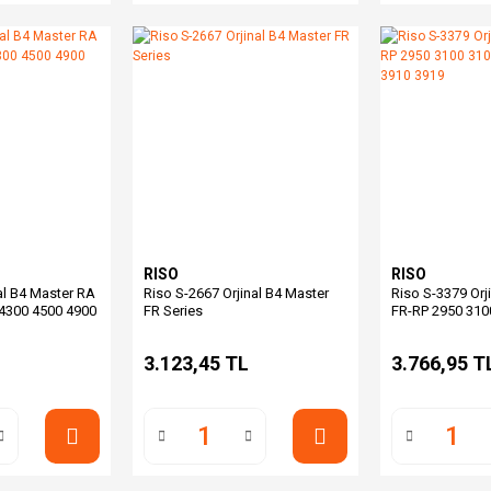
RISO
RISO
al B4 Master RA
Riso S-2667 Orjinal B4 Master
Riso S-3379 Orj
4300 4500 4900
FR Series
FR-RP 2950 310
3505 3590 3910
L
3.123,45 TL
3.766,95 T