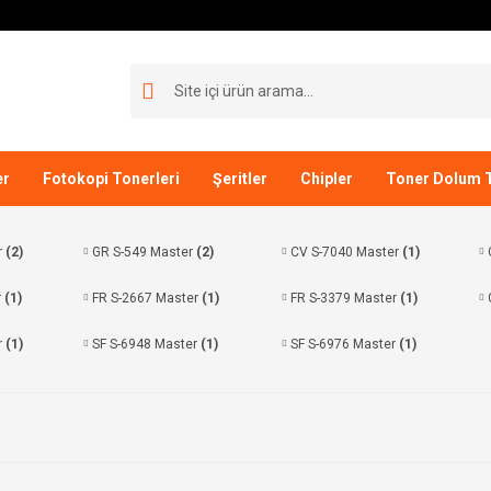
er
Fotokopi Tonerleri
Şeritler
Chipler
Toner Dolum T
r
(2)
GR S-549 Master
(2)
CV S-7040 Master
(1)
r
(1)
FR S-2667 Master
(1)
FR S-3379 Master
(1)
r
(1)
SF S-6948 Master
(1)
SF S-6976 Master
(1)