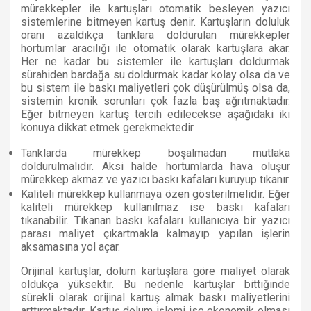
mürekkepler ile kartuşları otomatik besleyen yazıcı
sistemlerine bitmeyen kartuş denir. Kartuşların doluluk
oranı azaldıkça tanklara doldurulan mürekkepler
hortumlar aracılığı ile otomatik olarak kartuşlara akar.
Her ne kadar bu sistemler ile kartuşları doldurmak
sürahiden bardağa su doldurmak kadar kolay olsa da ve
bu sistem ile baskı maliyetleri çok düşürülmüş olsa da,
sistemin kronik sorunları çok fazla baş ağrıtmaktadır.
Eğer bitmeyen kartuş tercih edilecekse aşağıdaki iki
konuya dikkat etmek gerekmektedir.
Tanklarda mürekkep boşalmadan mutlaka 
doldurulmalıdır. Aksi halde hortumlarda hava oluşur 
mürekkep akmaz ve yazıcı baskı kafaları kuruyup tıkanır.
Kaliteli mürekkep kullanmaya özen gösterilmelidir. Eğer 
kaliteli mürekkep kullanılmaz ise baskı kafaları 
tıkanabilir. Tıkanan baskı kafaları kullanıcıya bir yazıcı 
parası maliyet çıkartmakla kalmayıp yapılan işlerin 
aksamasına yol açar. 
Orijinal kartuşlar, dolum kartuşlara göre maliyet olarak
oldukça yüksektir. Bu nedenle kartuşlar bittiğinde
sürekli olarak orijinal kartuş almak baskı maliyetlerini
arttırmaktadır. Kartuş dolum işlemi ise ekonomik olması