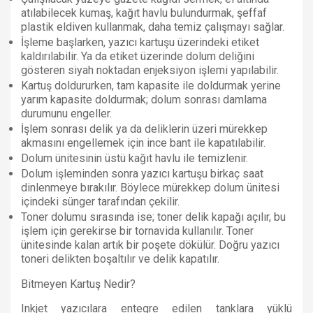
atılabilecek kumaş, kağıt havlu bulundurmak, şeffaf 
plastik eldiven kullanmak, daha temiz çalışmayı sağlar.
İşleme başlarken, yazıcı kartuşu üzerindeki etiket 
kaldırılabilir. Ya da etiket üzerinde dolum deliğini 
gösteren siyah noktadan enjeksiyon işlemi yapılabilir.
Kartuş doldururken, tam kapasite ile doldurmak yerine 
yarım kapasite doldurmak; dolum sonrası damlama 
durumunu engeller.
İşlem sonrası delik ya da deliklerin üzeri mürekkep 
akmasını engellemek için ince bant ile kapatılabilir.
Dolum ünitesinin üstü kağıt havlu ile temizlenir.
Dolum işleminden sonra yazıcı kartuşu birkaç saat 
dinlenmeye bırakılır. Böylece mürekkep dolum ünitesi 
içindeki sünger tarafından çekilir.
Toner dolumu sırasında ise; toner delik kapağı açılır, bu 
işlem için gerekirse bir tornavida kullanılır. Toner 
ünitesinde kalan artık bir poşete dökülür. Doğru yazıcı 
toneri delikten boşaltılır ve delik kapatılır. 
Bitmeyen Kartuş Nedir?
Inkjet yazıcılara entegre edilen tanklara yüklü