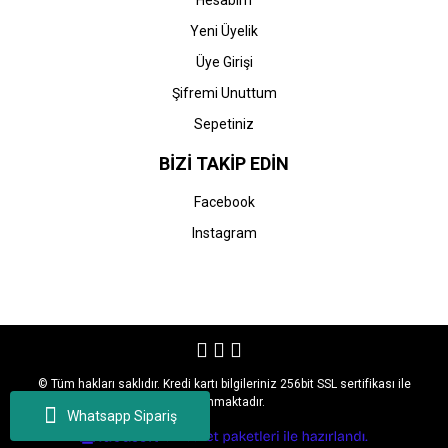
Hesabım
Yeni Üyelik
Üye Girişi
Şifremi Unuttum
Sepetiniz
BİZİ TAKİP EDİN
Facebook
Instagram
© Tüm hakları saklıdır. Kredi kartı bilgileriniz 256bit SSL sertifikası ile
korunmaktadır.
Whatsapp Sipariş
ile
ideasoft
e-