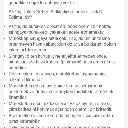
genellikle enjektöre ihtiyaç yoktur.
Kartuş Dolum Setleri Kullanılırken nelere Dikkat
Edilmelidir?
Kartuş doldururken dikkat edilecek önemli bir nokta, 
şırıngaya mürekkebi çekerken acele etmemektir.
Mürekkep şırıngaya hızla çekilirse, dolum ünitesine 
istenmeyen hava kabarcıkları dolar ve bu durum dolum 
işlemini bloke eder.
Şırıngayı biten kartuş içine enjekte etmeden önce, 
şırınga içinde hava kabarcığı olmadığından emin olmak 
önemlidir.
Dolum işlemi sırasında, mürekkebin taşmamasına 
dikkat edilmelidir.
Mürekkebin dolum ünitesine tam olarak inmesini 
beklemek ve delik üzerindeyken müdahale etmemek 
önemlidir.
Mürekkebin ürün markasına ait ya da uyumlu olması, 
çıktı kalitesini korumak açısından önemli bir kriterdir.
Acemi ellerde mürekkep dolum işlemi, çalışılan ortamı 
biraz kirletebilir.
Çalışılacak yüzeye gazete kağıdı sermek, el altında 