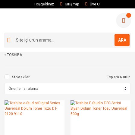
Hoşgeldiniz
Giriş Yap
Üye Ol
ARA
TOSHIBA
Stoktakiler
Toplam 6 ürün