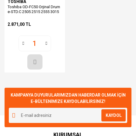
TOSHIBA
Toshiba OD-FC50 Orjinal Drum
e-STD.C 2505 2515 2555 3015
5015 6LJ70598000
2.871,00 TL
KAMPANYA DUYURULARIMIZDAN HABERDAR OLMAK İÇİN
E-BÜLTENİMİZE KAYDOLABİLİRSİNİZ!
KAYDOL
KURUMSAL