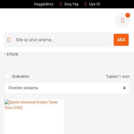
Hoşgeldiniz
Giriş Yap
Üye Ol
ARA
EPSON
Stoktakiler
Toplam 1 ürün