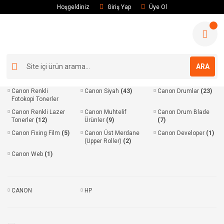
Hoşgeldiniz
Giriş Yap
Üye Ol
ARA
Canon Renkli
Canon Siyah
(43)
Canon Drumlar
(23)
Fotokopi Tonerler
(117)
Canon Renkli Lazer
Canon Muhtelif
Canon Drum Blade
Tonerler
(12)
Ürünler
(9)
(7)
Canon Fixing Film
(5)
Canon Üst Merdane
Canon Developer
(1)
(Upper Roller)
(2)
Canon Web
(1)
CANON
HP