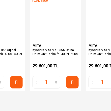
MITA
MITA
855 Orjinal
Kyocera Mita MK-855A Orjinal
Kyocera Mita MK
ah -400ci -500ci
Drum Unit Taskalfa -400ci -500ci
Drum Unit Taska
1702H78EU0
L
29.601,00 TL
29.601,00 