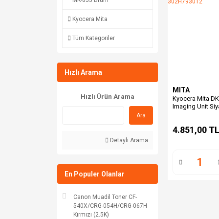
MK-855 Drum
Kyocera Mita
Tüm Kategoriler
Hızlı Arama
MITA
Hızlı Ürün Arama
Kyocera Mita DK-
Imaging Unit Siy
302H793012
Ara
4.851,00 T
Detaylı Arama
En Populer Olanlar
Canon Muadil Toner CF-
540X/CRG-054H/CRG-067H
Kırmızı (2.5K)