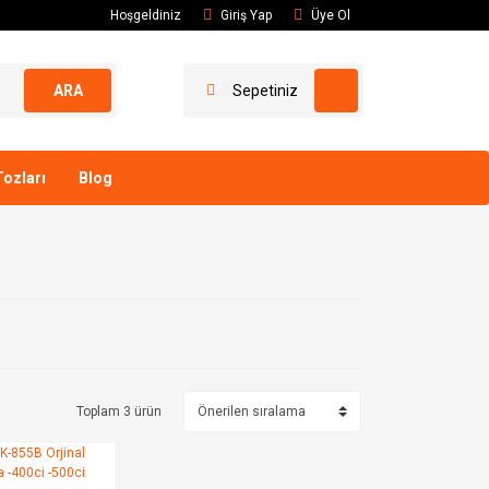
Hoşgeldiniz
Giriş Yap
Üye Ol
ARA
Sepetiniz
ozları
Blog
Toplam 3 ürün