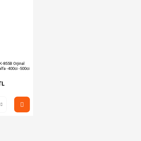
-855B Orjinal
lfa -400ci -500ci
TL