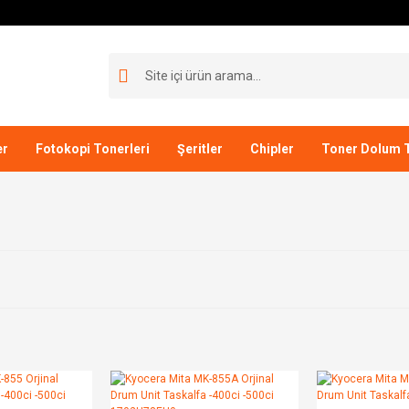
er
Fotokopi Tonerleri
Şeritler
Chipler
Toner Dolum T