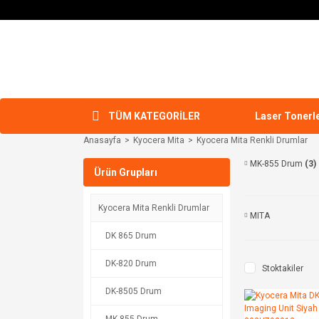
TÜM KATEGORİLER
Laser Tonerl
Anasayfa
Kyocera Mita
Kyocera Mita Renkli Drumlar
MK-855 Drum
(3)
Ürün Grupları
Kyocera Mita Renkli Drumlar
MITA
DK 865 Drum
DK-820 Drum
Stoktakiler
DK-8505 Drum