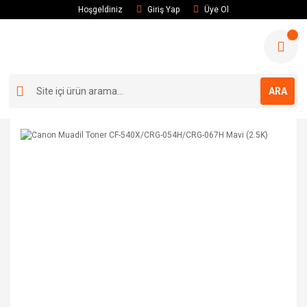
Hoşgeldiniz
Giriş Yap
Üye Ol
ARA