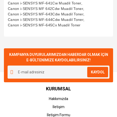
Canon i-SENSYS MF-641Cw Muadil Toner,
Canon i-SENSYS MF 642Cdw Muadil Toner,
Canon i-SENSYS MF-643Cdw Muadil Toner,
Canon i-SENSYS MF-644Cdw Muadil Toner,
Canon i-SENSYS MF-645Cx Muadil Toner
Bu ürünün fiyat bilgisi, resim, ürün açıklamalarında ve diğer
konularda yetersiz gördüğünüz noktaları öneri formunu
Bu ürüne ilk yorumu siz yapın!
kullanarak tarafımıza iletebilirsiniz.
Görüş ve önerileriniz için teşekkür ederiz.
KAMPANYA DUYURULARIMIZDAN HABERDAR OLMAK İÇİN
E-BÜLTENİMİZE KAYDOLABİLİRSİNİZ!
Yorum Yaz
Ürün resmi kalitesiz, bozuk veya görüntülenemiyor.
KAYDOL
Ürün açıklamasında eksik bilgiler bulunuyor.
Ürün bilgilerinde hatalar bulunuyor.
KURUMSAL
Ürün fiyatı diğer sitelerden daha pahalı.
Bu ürüne benzer farklı alternatifler olmalı.
Hakkımızda
İletişim
İletişim Formu