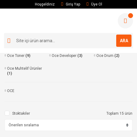
Hoşgeldiniz
Giriş Yap
Üye Ol
ARA
Oce Toner
(9)
Oce Developer
(3)
Oce Drum
(2)
Oce Muhtelif Ürünler
(1)
OCE
Stoktakiler
Toplam 15 ürün