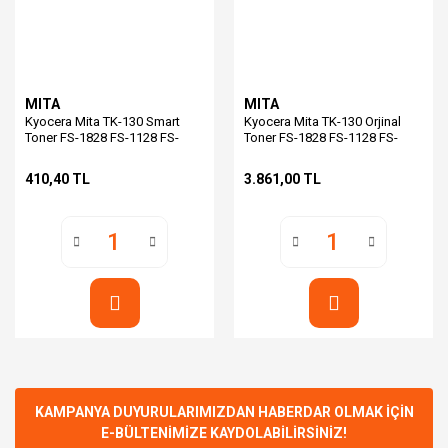
MITA
MITA
Kyocera Mita TK-130 Smart
Kyocera Mita TK-130 Orjinal
Toner FS-1828 FS-1128 FS-
Toner FS-1828 FS-1128 FS-
1028 Yumi 8035
1028 (Yumi 8035)
410,40 TL
3.861,00 TL
KAMPANYA DUYURULARIMIZDAN HABERDAR OLMAK İÇİN
E-BÜLTENİMİZE KAYDOLABİLİRSİNİZ!