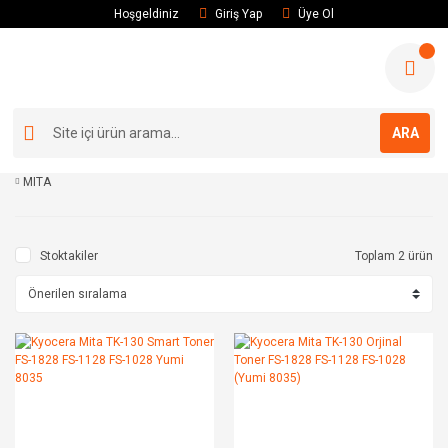
Hoşgeldiniz
Giriş Yap
Üye Ol
ARA
MITA
Stoktakiler
Toplam 2 ürün