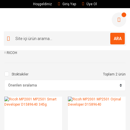
Hoşgeldiniz
Giriş Yap
Üye Ol
ARA
RICOH
Stoktakiler
Toplam 2 ürün