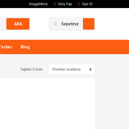
Hoşgeldiniz
Giriş Yap
Üye Ol
ARA
Sepetiniz
ozları
Blog
Toplam 0 ürün