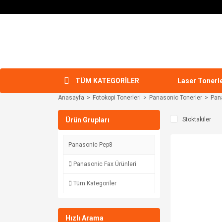
TÜM KATEGORİLER
Laser Tonerl
Anasayfa
Fotokopi Tonerleri
Panasonic Tonerler
Pan
Ürün Grupları
Stoktakiler
Panasonic Pep8
Panasonic Fax Ürünleri
Tüm Kategoriler
Hızlı Arama