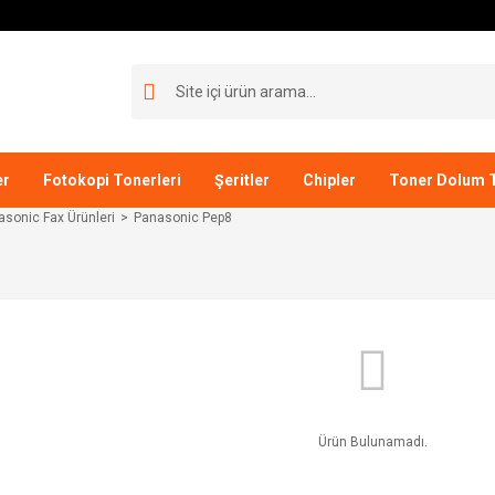
er
Fotokopi Tonerleri
Şeritler
Chipler
Toner Dolum T
asonic Fax Ürünleri
Panasonic Pep8
Ürün Bulunamadı.