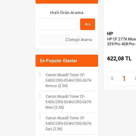
Hızlı Ürün Arama
Ara
HP
HP CF 277X Muad
Detaylı Arama
329 Pro-428 Pro-
(Chipsiz)
622,08 TL
En Populer Olanlar
Canon Muadil Toner CF-
540X/CRG-054H/CRG-067H
Kırmızı (2.5K)
Canon Muadil Toner CF-
540X/CRG-054H/CRG-067H
Mavi (2.5K)
Canon Muadil Toner CF-
540X/CRG-054H/CRG-067H
Sarı (2.5K)