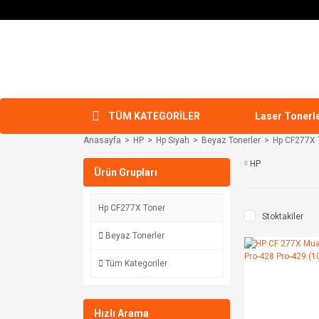
TÜM KATEGORİLER
Laser Tonerl
Anasayfa
HP
Hp Siyah
Beyaz Tonerler
Hp CF277X 
HP
Ürün Grupları
Hp CF277X Toner
Stoktakiler
Beyaz Tonerler
Tüm Kategoriler
Hızlı Arama