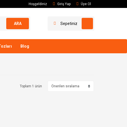
Hoşgeldiniz
Giriş Yap
Üye Ol
ARA
Sepetiniz
ozları
Blog
Toplam 1 ürün