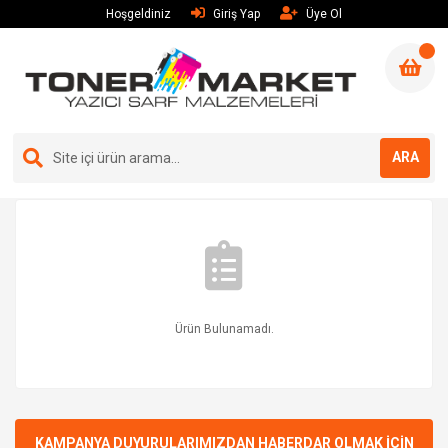
Hoşgeldiniz
Giriş Yap
Üye Ol
ARA
Ürün Bulunamadı.
KAMPANYA DUYURULARIMIZDAN HABERDAR OLMAK İÇİN