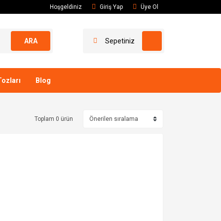
Hoşgeldiniz
Giriş Yap
Üye Ol
ARA
Sepetiniz
ozları
Blog
Toplam 0 ürün