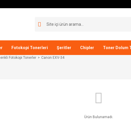
er
Fotokopi Tonerleri
Şeritler
Chipler
Toner Dolum T
nkli Fotokopi Tonerler
Canon EXV-34
Ürün Bulunamadı.