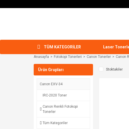
TÜM KATEGORİLER
Laser Tonerl
Anasayfa
Fotokopi Tonerleri
Canon Tonerler
Canon Re
Ürün Grupları
Stoktakiler
Canon EXV-34
IRC-2020 Toner
Canon Renkli Fotokopi
Tonerler
Tüm Kategoriler