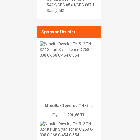
540X/CRG-054H/CRG-067H
Sarı (2.5K)
Sponsor Ürünler
Minolta-Develop TN-5 ...
Fiyat :
1.291,68 TL