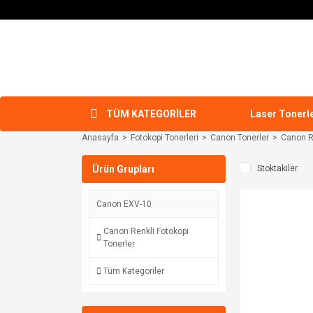
TÜM KATEGORİLER
Laser Tonerl
Anasayfa
Fotokopi Tonerleri
Canon Tonerler
Canon Re
Ürün Grupları
Stoktakiler
Canon EXV-10
Canon Renkli Fotokopi
Tonerler
Tüm Kategoriler