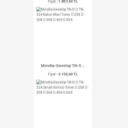
Fiyat :
1.857,60 TL
Minolta-Develop TN-5 ...
Fiyat :
3.153,60 TL