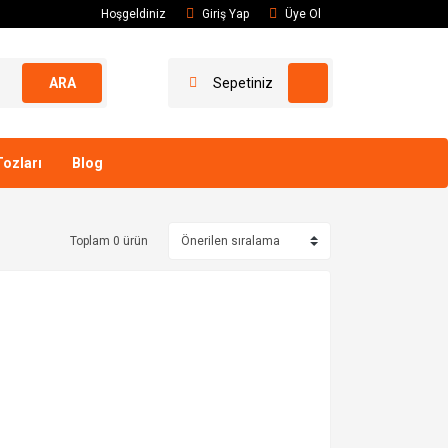
Hoşgeldiniz
Giriş Yap
Üye Ol
ARA
Sepetiniz
ozları
Blog
Toplam 0 ürün