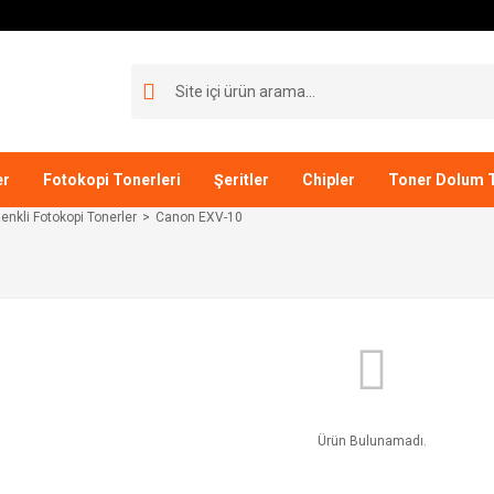
er
Fotokopi Tonerleri
Şeritler
Chipler
Toner Dolum T
nkli Fotokopi Tonerler
Canon EXV-10
Ürün Bulunamadı.