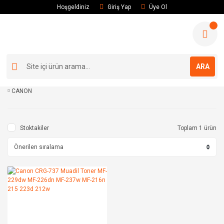
Hoşgeldiniz
Giriş Yap
Üye Ol
ARA
CANON
Stoktakiler
Toplam 1 ürün