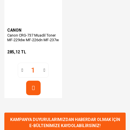
CANON
Canon CRG-737 Muadil Toner
MF-229dw MF-226dn MF-237w
MF-216n 215 223d 212w
285,12 TL
KAMPANYA DUYURULARIMIZDAN HABERDAR OLMAK İÇİN
E-BÜLTENİMİZE KAYDOLABİLİRSİNİZ!