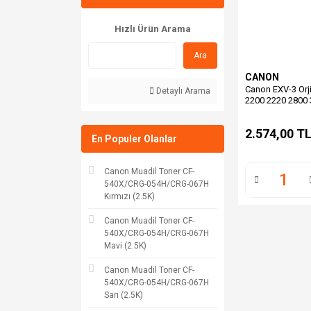
Hızlı Ürün Arama
Ara
CANON
Canon EXV-3 Orji
Detaylı Arama
2200 2220 2800
2.574,00 T
En Populer Olanlar
Canon Muadil Toner CF-
540X/CRG-054H/CRG-067H
Kırmızı (2.5K)
Canon Muadil Toner CF-
540X/CRG-054H/CRG-067H
Mavi (2.5K)
Canon Muadil Toner CF-
540X/CRG-054H/CRG-067H
Sarı (2.5K)