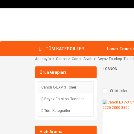
TÜM KATEGORİLER
Laser Tonerl
Anasayfa
Canon
Canon Siyah
Beyaz Fotokopi Tonerl
CANON
Ürün Grupları
Canon C-EXV 3 Toner
Stoktakiler
Beyaz Fotokopi Tonerleri
Tüm Kategoriler
Hızlı Arama