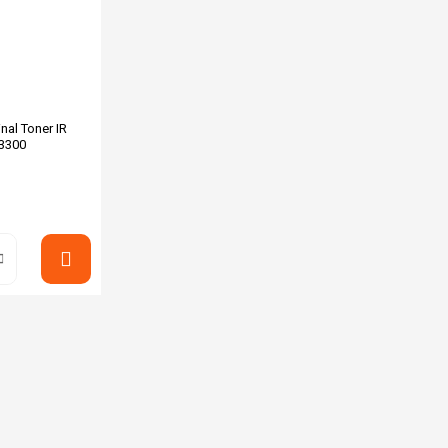
nal Toner IR
 3300
L