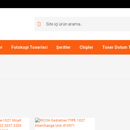
er
Fotokopi Tonerleri
Şeritler
Chipler
Toner Dolum T