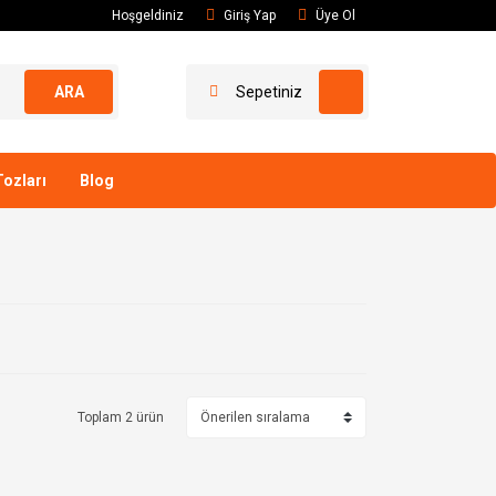
Hoşgeldiniz
Giriş Yap
Üye Ol
ARA
Sepetiniz
ozları
Blog
Toplam 2 ürün