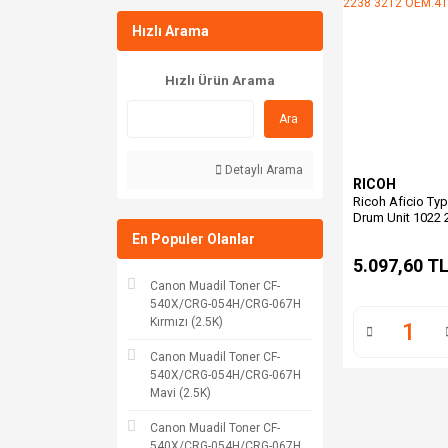
Hızlı Arama
Hızlı Ürün Arama
Ara
Detaylı Arama
RICOH
Ricoh Aficio Ty
Drum Unit 1022 
2238 3212 OEM.
En Populer Olanlar
5.097,60 T
Canon Muadil Toner CF-
540X/CRG-054H/CRG-067H
Kırmızı (2.5K)
Canon Muadil Toner CF-
540X/CRG-054H/CRG-067H
Mavi (2.5K)
Canon Muadil Toner CF-
540X/CRG-054H/CRG-067H