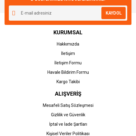
Yorum Yaz
Ürün resmi kalitesiz, bozuk veya görüntülenemiyor.
KAYDOL
Ürün açıklamasında eksik bilgiler bulunuyor.
Ürün bilgilerinde hatalar bulunuyor.
KURUMSAL
Ürün fiyatı diğer sitelerden daha pahalı.
Bu ürüne benzer farklı alternatifler olmalı.
Hakkımızda
İletişim
İletişim Formu
Havale Bildirim Formu
Gönder
Kargo Takibi
ALIŞVERİŞ
Mesafeli Satış Sözleşmesi
Gizlilik ve Güvenlik
İptal ve İade Şartları
Kişisel Veriler Politikası