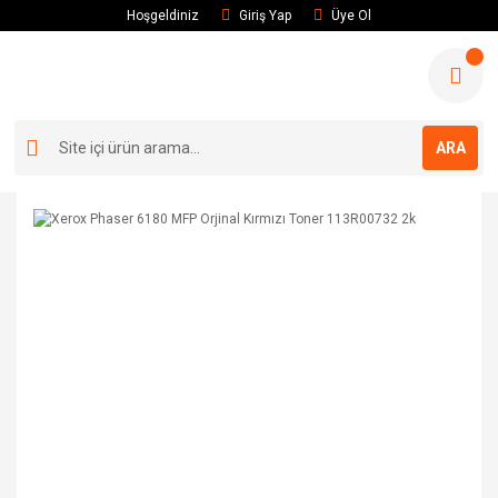
Hoşgeldiniz
Giriş Yap
Üye Ol
ARA