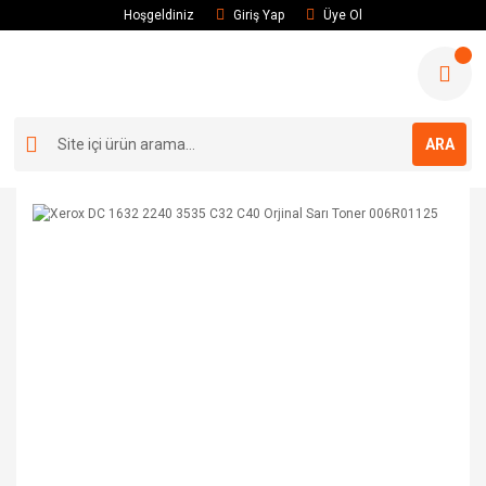
Hoşgeldiniz
Giriş Yap
Üye Ol
ARA