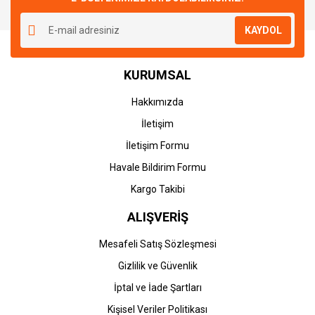
Yorum Yaz
Ürün resmi kalitesiz, bozuk veya görüntülenemiyor.
KAYDOL
Ürün açıklamasında eksik bilgiler bulunuyor.
Ürün bilgilerinde hatalar bulunuyor.
KURUMSAL
Ürün fiyatı diğer sitelerden daha pahalı.
Bu ürüne benzer farklı alternatifler olmalı.
Hakkımızda
İletişim
İletişim Formu
Havale Bildirim Formu
Gönder
Kargo Takibi
ALIŞVERİŞ
Mesafeli Satış Sözleşmesi
Gizlilik ve Güvenlik
İptal ve İade Şartları
Kişisel Veriler Politikası