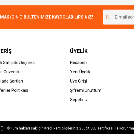
Bu ürüne ilk yorumu siz yapın!
r.
K İÇİN E-BÜLTENİMİZE KAYDOLABİLİRSİNİZ!
Yorum Yaz
ERİŞ
ÜYELİK
i Satış Sözleşmesi
Hesabım
 ve Güvenlik
Yeni Üyelik
 İade Şartları
Üye Girişi
Gönder
Veriler Politikası
Şifremi Unuttum
Sepetiniz
© Tüm hakları saklıdır. Kredi kartı bilgileriniz 256bit SSL sertifikası ile korunma