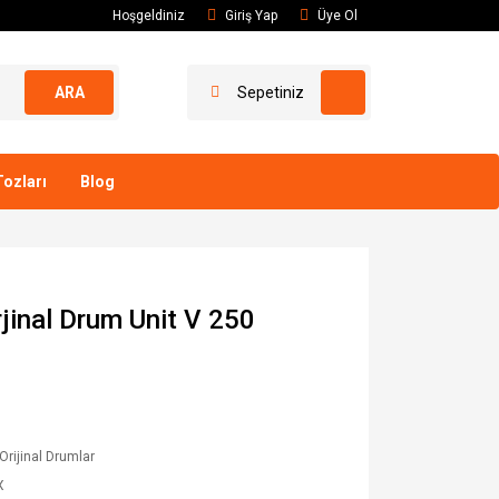
Hoşgeldiniz
Giriş Yap
Üye Ol
ARA
Sepetiniz
ozları
Blog
jinal Drum Unit V 250
Orijinal Drumlar
X