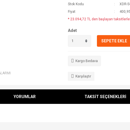
Stok Kodu
XDR-5
Fiyat
400,9
* 23.094,72 TL den başlayan taksitlerle
Adet
SEPETE EKLE
Kargo Bedava
ALARMI
Karşılaştır
YORUMLAR
TAKSİT SEÇENEKLERİ
e diğer konularda yetersiz gördüğünüz noktaları öneri formunu kullanarak tarafımı