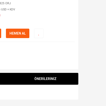
825 ORJ
5 USD + KDV
!
HEMEN AL
ÖNERİLERİNİZ
za iletebilirsiniz.