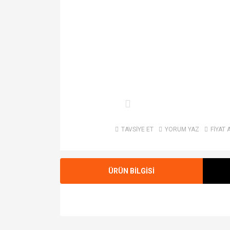
TAVSİYE ET
YORUM YAZ
FİYAT 
ÜRÜN BİLGİSİ
Bu ürünün fiyat bilgisi, resim, ürün açıklamalarında v