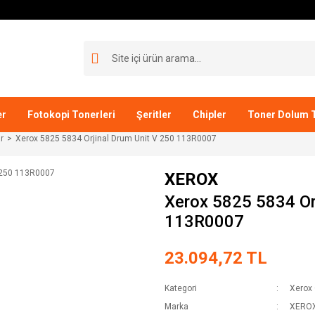
er
Fotokopi Tonerleri
Şeritler
Chipler
Toner Dolum T
r
Xerox 5825 5834 Orjinal Drum Unit V 250 113R0007
XEROX
Xerox 5825 5834 Or
113R0007
23.094,72 TL
Kategori
Xerox 
Marka
XERO