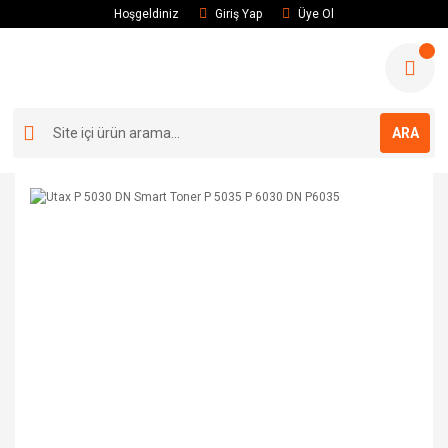
Hoşgeldiniz
Giriş Yap
Üye Ol
ARA