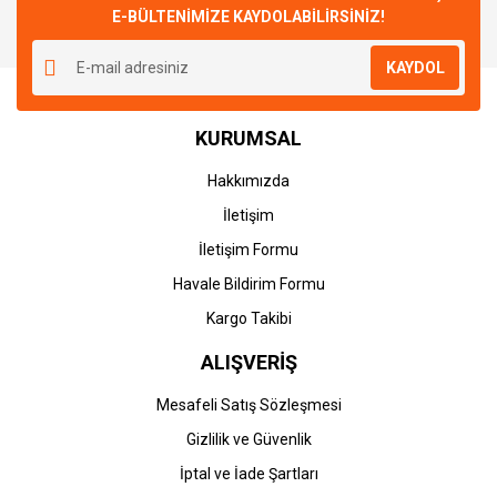
E-BÜLTENİMİZE KAYDOLABİLİRSİNİZ!
Yorum Yaz
Ürün resmi kalitesiz, bozuk veya görüntülenemiyor.
KAYDOL
Ürün açıklamasında eksik bilgiler bulunuyor.
Ürün bilgilerinde hatalar bulunuyor.
KURUMSAL
Ürün fiyatı diğer sitelerden daha pahalı.
Bu ürüne benzer farklı alternatifler olmalı.
Hakkımızda
İletişim
İletişim Formu
Havale Bildirim Formu
Gönder
Kargo Takibi
ALIŞVERİŞ
Mesafeli Satış Sözleşmesi
Gizlilik ve Güvenlik
İptal ve İade Şartları