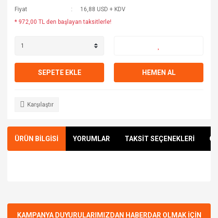
Fiyat
16,88 USD + KDV
* 972,00 TL den başlayan taksitlerle!
SEPETE EKLE
HEMEN AL
Karşılaştır
ÜRÜN BİLGİSİ
YORUMLAR
TAKSİT SEÇENEKLERİ
ÖN
Bu ürünün fiyat bilgisi, resim, ürün açıklamalarında ve diğer
konularda yetersiz gördüğünüz noktaları öneri formunu
Bu ürüne ilk yorumu siz yapın!
kullanarak tarafımıza iletebilirsiniz.
Görüş ve önerileriniz için teşekkür ederiz.
KAMPANYA DUYURULARIMIZDAN HABERDAR OLMAK İÇİN