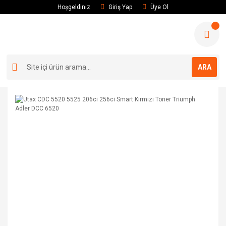
Hoşgeldiniz
Giriş Yap
Üye Ol
ARA