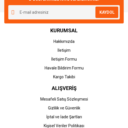
Yorum Yaz
Ürün resmi kalitesiz, bozuk veya görüntülenemiyor.
KAYDOL
Ürün açıklamasında eksik bilgiler bulunuyor.
Ürün bilgilerinde hatalar bulunuyor.
KURUMSAL
Ürün fiyatı diğer sitelerden daha pahalı.
Bu ürüne benzer farklı alternatifler olmalı.
Hakkımızda
İletişim
İletişim Formu
Havale Bildirim Formu
Gönder
Kargo Takibi
ALIŞVERİŞ
Mesafeli Satış Sözleşmesi
Gizlilik ve Güvenlik
İptal ve İade Şartları
Kişisel Veriler Politikası