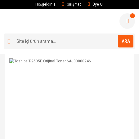
Hoşgeldiniz
Giriş Yap
Üye Ol
ARA