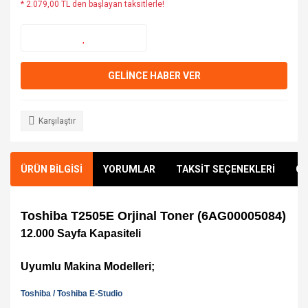
* 2.079,00 TL den başlayan taksitlerle!
GELİNCE HABER VER
Karşılaştır
ÜRÜN BİLGİSİ
YORUMLAR
TAKSİT SEÇENEKLERİ
ÖN
Toshiba T2505E Orjinal Toner (6AG00005084)
12.000 Sayfa Kapasiteli
Uyumlu Makina Modelleri;
Toshiba
/
Toshiba E-Studio