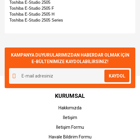
Toshiba E-Studio 2505
Toshiba E-Studio 2505 F
Toshiba E-Studio 2505 H
Toshiba E-Studio 2505 Series
Bu ürünün fiyat bilgisi, resim, ürün açıklamalarında ve diğer
konularda yetersiz gördüğünüz noktaları öneri formunu
Bu ürüne ilk yorumu siz yapın!
kullanarak tarafımıza iletebilirsiniz.
Görüş ve önerileriniz için teşekkür ederiz.
KAMPANYA DUYURULARIMIZDAN HABERDAR OLMAK İÇİN
E-BÜLTENİMİZE KAYDOLABİLİRSİNİZ!
Yorum Yaz
Ürün resmi kalitesiz, bozuk veya görüntülenemiyor.
KAYDOL
Ürün açıklamasında eksik bilgiler bulunuyor.
Ürün bilgilerinde hatalar bulunuyor.
KURUMSAL
Ürün fiyatı diğer sitelerden daha pahalı.
Bu ürüne benzer farklı alternatifler olmalı.
Hakkımızda
İletişim
İletişim Formu
Havale Bildirim Formu