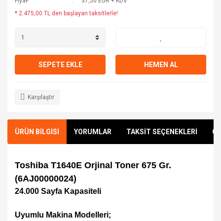
Fiyat
37,50 EUR + KDV
* 2.475,00 TL den başlayan taksitlerle!
SEPETE EKLE
HEMEN AL
Karşılaştır
ÜRÜN BİLGİSİ
YORUMLAR
TAKSİT SEÇENEKLERİ
ÖN
Toshiba T1640E Orjinal Toner 675 Gr.
(6AJ00000024)
24.000 Sayfa Kapasiteli
Uyumlu Makina Modelleri;