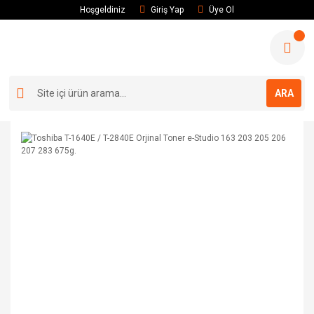
Hoşgeldiniz
Giriş Yap
Üye Ol
ARA