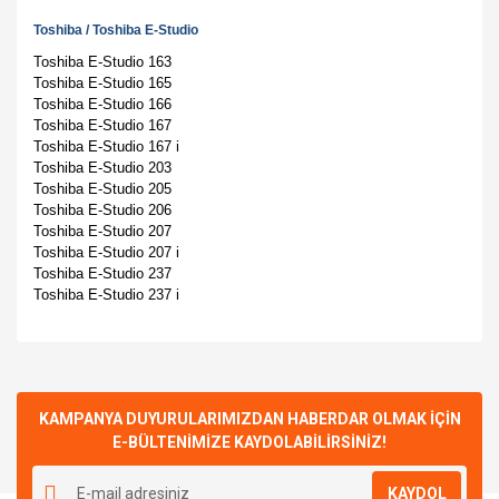
Toshiba
/
Toshiba E-Studio
Toshiba E-Studio 163
Toshiba E-Studio 165
Toshiba E-Studio 166
Toshiba E-Studio 167
Toshiba E-Studio 167 i
Toshiba E-Studio 203
Toshiba E-Studio 205
Toshiba E-Studio 206
Toshiba E-Studio 207
Toshiba E-Studio 207 i
Toshiba E-Studio 237
Toshiba E-Studio 237 i
Bu ürünün fiyat bilgisi, resim, ürün açıklamalarında ve diğer
konularda yetersiz gördüğünüz noktaları öneri formunu
Bu ürüne ilk yorumu siz yapın!
kullanarak tarafımıza iletebilirsiniz.
Görüş ve önerileriniz için teşekkür ederiz.
KAMPANYA DUYURULARIMIZDAN HABERDAR OLMAK İÇİN
E-BÜLTENİMİZE KAYDOLABİLİRSİNİZ!
Yorum Yaz
Ürün resmi kalitesiz, bozuk veya görüntülenemiyor.
KAYDOL