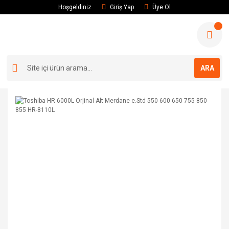
Hoşgeldiniz
Giriş Yap
Üye Ol
ARA