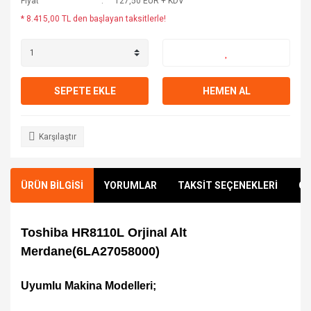
Fiyat
127,50 EUR + KDV
* 8.415,00 TL den başlayan taksitlerle!
SEPETE EKLE
HEMEN AL
Karşılaştır
ÜRÜN BİLGİSİ
YORUMLAR
TAKSİT SEÇENEKLERİ
ÖN
Toshiba HR8110L Orjinal Alt
Merdane(6LA27058000)
Uyumlu Makina Modelleri;