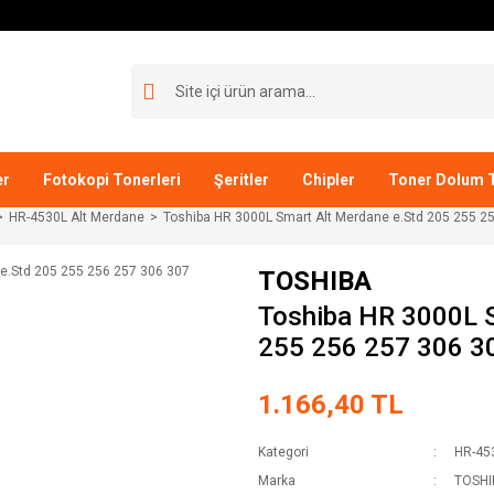
er
Fotokopi Tonerleri
Şeritler
Chipler
Toner Dolum T
HR-4530L Alt Merdane
Toshiba HR 3000L Smart Alt Merdane e.Std 205 255 
TOSHIBA
Toshiba HR 3000L S
255 256 257 306 
1.166,40 TL
Kategori
HR-45
Marka
TOSHI