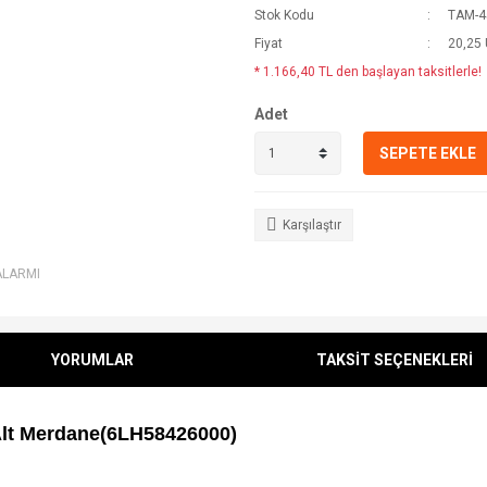
Stok Kodu
TAM-4
Fiyat
20,25
* 1.166,40 TL den başlayan taksitlerle!
Adet
SEPETE EKLE
Karşılaştır
ALARMI
YORUMLAR
TAKSİT SEÇENEKLERİ
lt Merdane(
6LH58426000)