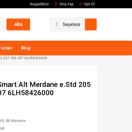
Hoşgeldiniz
Giriş Yap
Üye Ol
ARA
Sepetiniz
ozları
Blog
256 257 306 307 6LH58426000
mart Alt Merdane e.Std 205
307 6LH58426000
30L Alt Merdane
BA