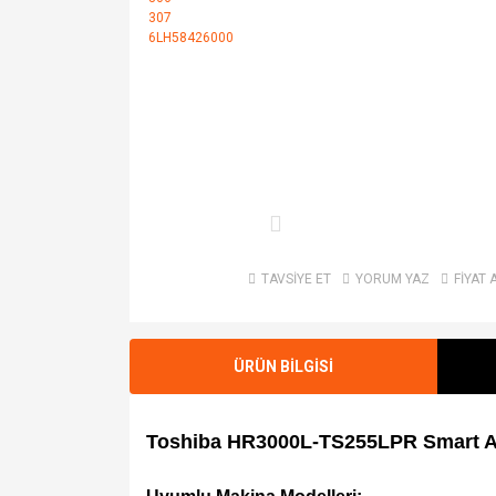
TAVSİYE ET
YORUM YAZ
FİYAT 
ÜRÜN BİLGİSİ
Toshiba HR3000L-TS255LPR Smart A