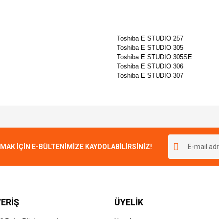
Toshiba E STUDIO 257
Toshiba E STUDIO 305
Toshiba E STUDIO 305SE
Toshiba E STUDIO 306
Toshiba E STUDIO 307
e diğer konularda yetersiz gördüğünüz noktaları öneri formunu kullanarak tarafımı
Bu ürüne ilk yorumu siz yapın!
r.
K İÇİN E-BÜLTENİMİZE KAYDOLABİLİRSİNİZ!
Yorum Yaz
ERİŞ
ÜYELİK