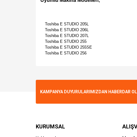
Uyumlu Makina Modelleri;
Toshiba E STUDIO 205L
Toshiba E STUDIO 206L
Toshiba E STUDIO 207L
Toshiba E STUDIO 255
Toshiba E STUDIO 255SE
Toshiba E STUDIO 256
Bu ürünün fiyat bilgisi, resim, ürün açıklamalarında v
Görüş ve önerileriniz için teşekkür ederiz.
Ürün resmi kalitesiz, bozuk veya görüntülenemiyo
KAMPANYA DUYURULARIMIZDAN HABERDAR OLMA
Ürün açıklamasında eksik bilgiler bulunuyor.
Ürün bilgilerinde hatalar bulunuyor.
Ürün fiyatı diğer sitelerden daha pahalı.
Bu ürüne benzer farklı alternatifler olmalı.
KURUMSAL
ALIŞV