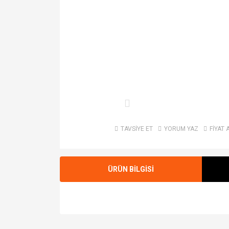
TAVSİYE ET
YORUM YAZ
FİYAT 
ÜRÜN BİLGİSİ
Bu ürünün fiyat bilgisi, resim, ürün açıklamalarında v
Görüş ve önerileriniz için teşekkür ederiz.