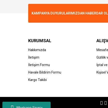
Ürün resmi kalitesiz, bozuk veya görüntülenemiyo
KAMPANYA DUYURULARIMIZDAN HABERDAR OLMA
Ürün açıklamasında eksik bilgiler bulunuyor.
Ürün bilgilerinde hatalar bulunuyor.
Ürün fiyatı diğer sitelerden daha pahalı.
Bu ürüne benzer farklı alternatifler olmalı.
KURUMSAL
ALIŞV
Hakkımızda
Mesafel
İletişim
Gizlilik
İletişim Formu
İptal ve
Havale Bildirim Formu
Kişisel 
Kargo Takibi
Whatsapp Sipariş