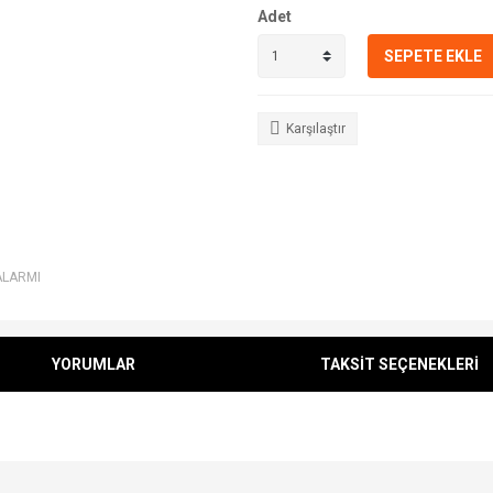
Adet
SEPETE EKLE
Karşılaştır
ALARMI
YORUMLAR
TAKSİT SEÇENEKLERİ
e diğer konularda yetersiz gördüğünüz noktaları öneri formunu kullanarak tarafımı