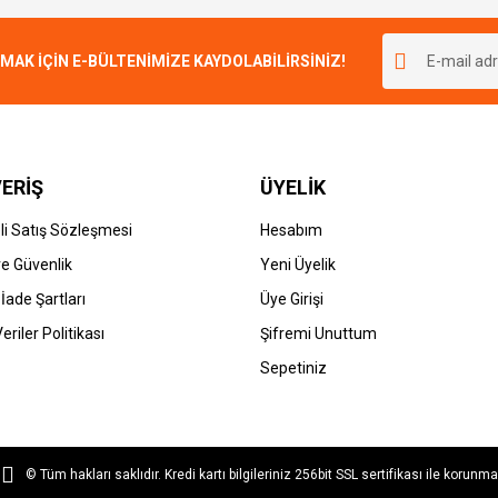
Bu ürüne ilk yorumu siz yapın!
r.
K İÇİN E-BÜLTENİMİZE KAYDOLABİLİRSİNİZ!
Yorum Yaz
ERİŞ
ÜYELİK
i Satış Sözleşmesi
Hesabım
 ve Güvenlik
Yeni Üyelik
 İade Şartları
Üye Girişi
Gönder
Veriler Politikası
Şifremi Unuttum
Sepetiniz
© Tüm hakları saklıdır. Kredi kartı bilgileriniz 256bit SSL sertifikası ile korunma