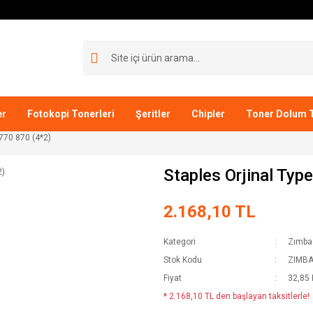
er
Fotokopi Tonerleri
Şeritler
Chipler
Toner Dolum T
 770 870 (4*2)
Staples Orjinal Typ
2.168,10 TL
Kategori
Zımba 
Stok Kodu
ZIMBA
Fiyat
32,85
* 2.168,10 TL den başlayan taksitlerle!