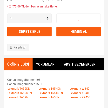
Fiyat
37,50 EUR + KDV
* 2.475,00 TL den başlayan taksitlerle!
SEPETE EKLE
HEMEN AL
Karşılaştır
ÜRÜN BİLGİSİ
YORUMLAR
TAKSİT SEÇENEKLERİ
ÖN
Canon imageRunner 105
Canon imageRunner 8500
Lexmark T652DN
Lexmark T654DN
Lexmark W840
Lexmark T652DTN
Lexmark T654DTN
Lexmark X940E
Lexmark T652N
Lexmark T654N
Lexmark X945E