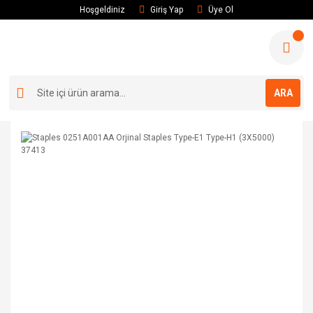
Hoşgeldiniz
Giriş Yap
Üye Ol
ARA