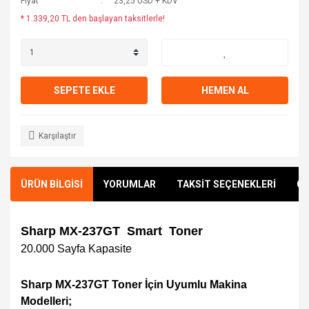
Fiyat
23,25 USD + KDV
* 1.339,20 TL den başlayan taksitlerle!
SEPETE EKLE
HEMEN AL
Karşılaştır
ÜRÜN BİLGİSİ
YORUMLAR
TAKSİT SEÇENEKLERİ
ÖN
Sharp MX-237GT Smart Toner
20.000
Sayfa Kapasite
Sharp MX-237GT Toner İçin Uyumlu Makina
Modelleri;