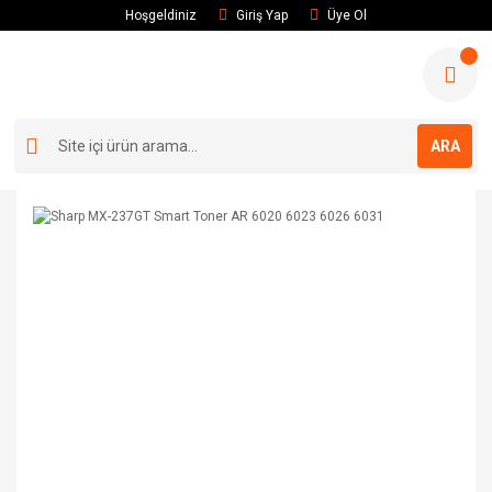
Hoşgeldiniz
Giriş Yap
Üye Ol
ARA