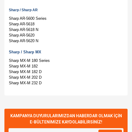
Sharp
/
Sharp AR
Sharp AR-5600 Series
Sharp AR-5618
Sharp AR-5618 N
Sharp AR-5620
Sharp AR-5620 N
Sharp
/
Sharp MX
Sharp MX-M 180 Series
Sharp MX-M 182
Sharp MX-M 182 D
Sharp MX-M 202 D
Sharp MX-M 232 D
Bu ürünün fiyat bilgisi, resim, ürün açıklamalarında ve diğer
konularda yetersiz gördüğünüz noktaları öneri formunu
Bu ürüne ilk yorumu siz yapın!
kullanarak tarafımıza iletebilirsiniz.
Görüş ve önerileriniz için teşekkür ederiz.
KAMPANYA DUYURULARIMIZDAN HABERDAR OLMAK İÇİN
E-BÜLTENİMİZE KAYDOLABİLİRSİNİZ!
Yorum Yaz
Ürün resmi kalitesiz, bozuk veya görüntülenemiyor.