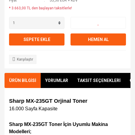
Fiyat
55,50 EUR + KDV
* 3.663,00 TL den başlayan taksitlerle!
SEPETE EKLE
HEMEN AL
Karşılaştır
ÜRÜN BİLGİSİ
YORUMLAR
TAKSİT SEÇENEKLERİ
ÖN
Sharp MX-235GT Orjinal Toner
16.000
Sayfa Kapasite
Sharp MX-235GT Toner İçin Uyumlu Makina
Modelleri;