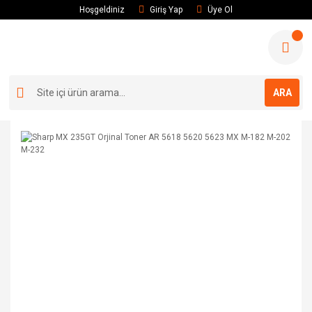
Hoşgeldiniz
Giriş Yap
Üye Ol
ARA