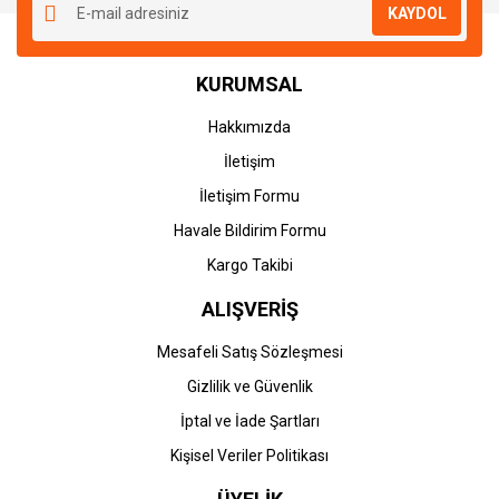
KAYDOL
Ürün açıklamasında eksik bilgiler bulunuyor.
Ürün bilgilerinde hatalar bulunuyor.
KURUMSAL
Ürün fiyatı diğer sitelerden daha pahalı.
Bu ürüne benzer farklı alternatifler olmalı.
Hakkımızda
İletişim
İletişim Formu
Havale Bildirim Formu
Gönder
Kargo Takibi
ALIŞVERİŞ
Mesafeli Satış Sözleşmesi
Gizlilik ve Güvenlik
İptal ve İade Şartları
Kişisel Veriler Politikası