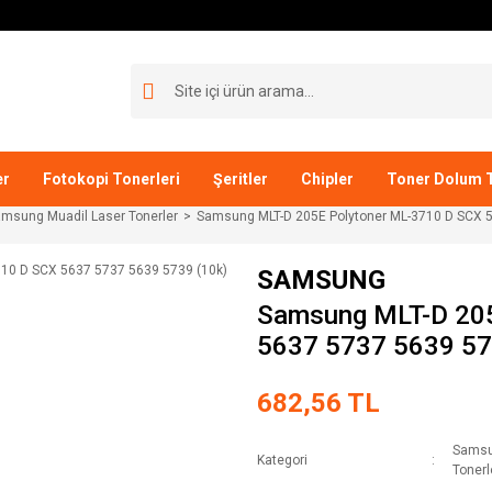
er
Fotokopi Tonerleri
Şeritler
Chipler
Toner Dolum T
msung Muadil Laser Tonerler
Samsung MLT-D 205E Polytoner ML-3710 D SCX 5
SAMSUNG
Samsung MLT-D 205
5637 5737 5639 57
682,56 TL
Samsu
Kategori
Tonerl