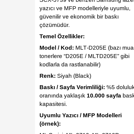
yazıcı ve MFP modelleriyle uyumlu,
güvenilir ve ekonomik bir baskı
çözümüdür.
Temel Özellikler:
Model / Kod:
MLT‑D205E (bazı muad
tonerlere “D205E / MLTD205E” gibi
kodlarla da rastlanabilir)
Renk:
Siyah (Black)
Baskı / Sayfa Verimliliği:
%5 dolulu
oranında yaklaşık
10.000 sayfa
bask
kapasitesi.
Uyumlu Yazıcı / MFP Modelleri
(örnek):