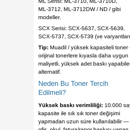
ML Serisi: ML‑3710, ML‑3710D,
ML‑3712, ML‑3712DW / ND / gibi
modeller.
SCX Serisi: SCX‑5637, SCX‑5639,
SCX‑5737, SCX‑5739 (ve varyantları
Tip:
Muadil / yüksek kapasiteli toner
orijinal tonerlere kıyasla daha uygun
maliyetli, yüksek adet baskı yapabil
alternatif.
Neden Bu Toner Tercih
Edilmeli?
Yüksek baskı verimliliği:
10.000 sa
kapasite ile sık sık toner değişimi
yapmadan uzun süre kullanılabilir —
ofis, okul, fatura/rapor baskısı yapan