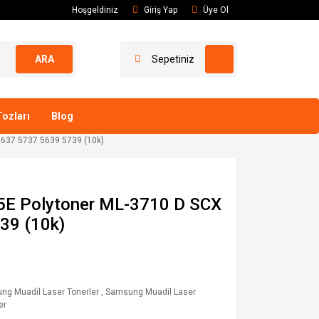
Hoşgeldiniz
Giriş Yap
Üye Ol
ARA
Sepetiniz
ozları
Blog
637 5737 5639 5739 (10k)
E Polytoner ML-3710 D SCX
39 (10k)
ng Muadil Laser Tonerler
,
Samsung Muadil Laser
er