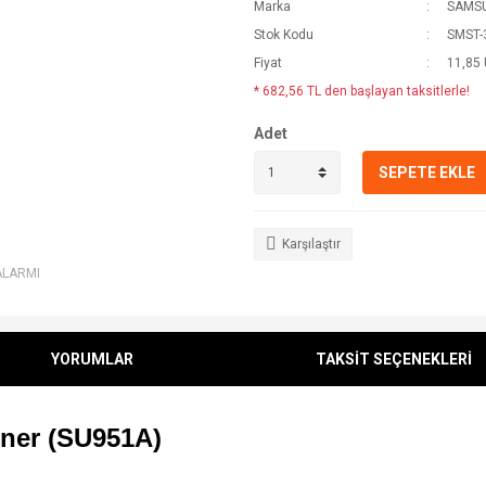
Marka
SAMS
Stok Kodu
SMST-
Fiyat
11,85
* 682,56 TL den başlayan taksitlerle!
Adet
SEPETE EKLE
Karşılaştır
ALARMI
YORUMLAR
TAKSİT SEÇENEKLERİ
ner (SU951A)