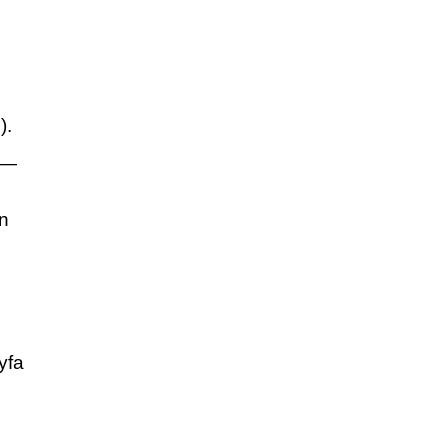
).
 —
en
yfa