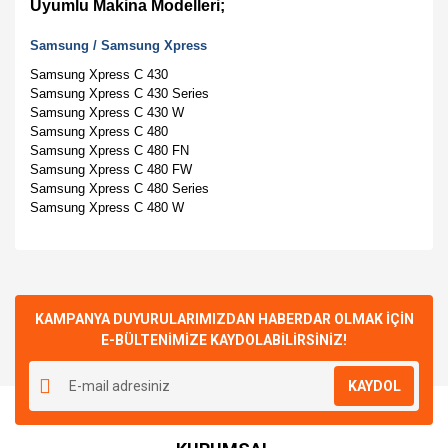
Uyumlu Makina Modelleri;
Samsung
/
Samsung Xpress
Samsung Xpress C 430
Samsung Xpress C 430 Series
Samsung Xpress C 430 W
Samsung Xpress C 480
Samsung Xpress C 480 FN
Samsung Xpress C 480 FW
Samsung Xpress C 480 Series
Samsung Xpress C 480 W
Bu ürünün fiyat bilgisi, resim, ürün açıklamalarında ve diğer
konularda yetersiz gördüğünüz noktaları öneri formunu
Bu ürüne ilk yorumu siz yapın!
kullanarak tarafımıza iletebilirsiniz.
Görüş ve önerileriniz için teşekkür ederiz.
KAMPANYA DUYURULARIMIZDAN HABERDAR OLMAK İÇİN
E-BÜLTENİMİZE KAYDOLABİLİRSİNİZ!
Yorum Yaz
Ürün resmi kalitesiz, bozuk veya görüntülenemiyor.
KAYDOL
Ürün açıklamasında eksik bilgiler bulunuyor.
Ürün bilgilerinde hatalar bulunuyor.