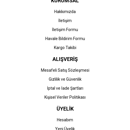
KURUMSAL
Ürün fiyatı diğer sitelerden daha pahalı.
Bu ürüne benzer farklı alternatifler olmalı.
Hakkımızda
İletişim
İletişim Formu
Havale Bildirim Formu
Gönder
Kargo Takibi
ALIŞVERİŞ
Mesafeli Satış Sözleşmesi
Gizlilik ve Güvenlik
İptal ve İade Şartları
Kişisel Veriler Politikası
ÜYELİK
Hesabım
Yeni Üyelik