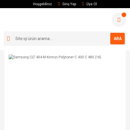
Hoşgeldiniz
Giriş Yap
Üye Ol
ARA