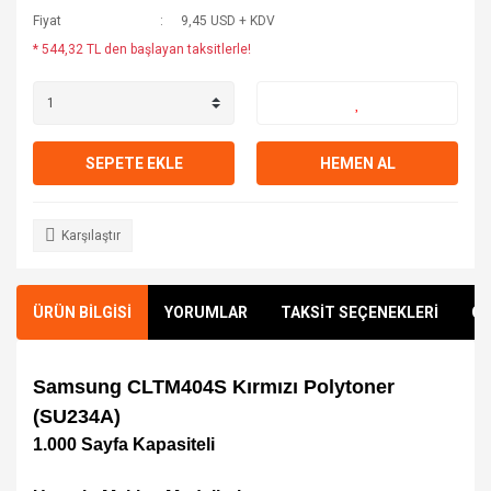
Fiyat
9,45 USD + KDV
* 544,32 TL den başlayan taksitlerle!
SEPETE EKLE
HEMEN AL
Karşılaştır
ÜRÜN BİLGİSİ
YORUMLAR
TAKSİT SEÇENEKLERİ
ÖN
Samsung CLTM404S Kırmızı Polytoner
(SU234A)
1.000 Sayfa Kapasiteli