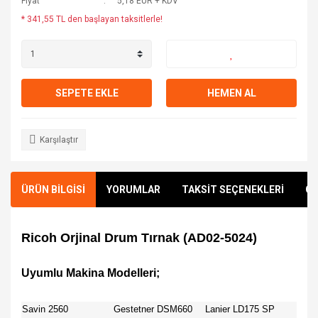
Fiyat
5,18 EUR + KDV
* 341,55 TL den başlayan taksitlerle!
SEPETE EKLE
HEMEN AL
Karşılaştır
ÜRÜN BİLGİSİ
YORUMLAR
TAKSİT SEÇENEKLERİ
ÖN
Ricoh Orjinal Drum Tırnak (AD02-5024)
Uyumlu Makina Modelleri;
Savin 2560
Gestetner DSM660
Lanier LD175 SP