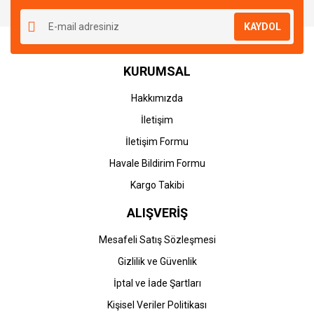
Yorum Yaz
Ürün resmi kalitesiz, bozuk veya görüntülenemiyor.
KAYDOL
Ürün açıklamasında eksik bilgiler bulunuyor.
Ürün bilgilerinde hatalar bulunuyor.
KURUMSAL
Ürün fiyatı diğer sitelerden daha pahalı.
Bu ürüne benzer farklı alternatifler olmalı.
Hakkımızda
İletişim
İletişim Formu
Havale Bildirim Formu
Gönder
Kargo Takibi
ALIŞVERİŞ
Mesafeli Satış Sözleşmesi
Gizlilik ve Güvenlik
İptal ve İade Şartları
Kişisel Veriler Politikası