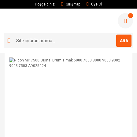
Hoşgeldiniz
Giriş Yap
Üye Ol
ARA