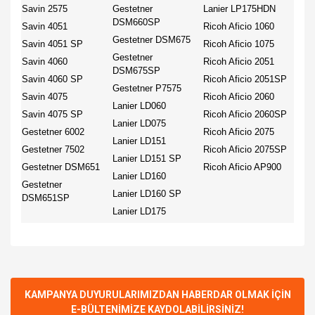
Savin 2575
Gestetner
Lanier LP175HDN
DSM660SP
Savin 4051
Ricoh Aficio 1060
Gestetner DSM675
Savin 4051 SP
Ricoh Aficio 1075
Gestetner
Savin 4060
Ricoh Aficio 2051
DSM675SP
Savin 4060 SP
Ricoh Aficio 2051SP
Gestetner P7575
Savin 4075
Ricoh Aficio 2060
Lanier LD060
Savin 4075 SP
Ricoh Aficio 2060SP
Lanier LD075
Gestetner 6002
Ricoh Aficio 2075
Lanier LD151
Gestetner 7502
Ricoh Aficio 2075SP
Lanier LD151 SP
Gestetner DSM651
Ricoh Aficio AP900
Lanier LD160
Gestetner
Lanier LD160 SP
DSM651SP
Lanier LD175
Bu ürünün fiyat bilgisi, resim, ürün açıklamalarında ve diğer
konularda yetersiz gördüğünüz noktaları öneri formunu
Bu ürüne ilk yorumu siz yapın!
kullanarak tarafımıza iletebilirsiniz.
Görüş ve önerileriniz için teşekkür ederiz.
KAMPANYA DUYURULARIMIZDAN HABERDAR OLMAK İÇİN
E-BÜLTENİMİZE KAYDOLABİLİRSİNİZ!