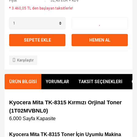
Fiyat
52,43 EUR + KDV
* 3.460,05 TL den başlayan taksitlerle!
SEPETE EKLE
HEMEN AL
Karşılaştır
ÜRÜN BİLGİSİ
YORUMLAR
TAKSİT SEÇENEKLERİ
ÖN
Kyocera Mita TK-8315 Kırmızı Orjinal Toner
(1T02MVBNL0)
6.000
Sayfa Kapasite
Kyocera Mita TK-8315 Toner İçin Uyumlu Makina