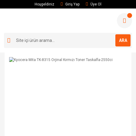
Hoşgeldiniz
Giriş Yap
Üye Ol
ARA