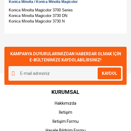
Konica Minolta
/
Konica Minolta Magicolor
Konica Minolta Magicolor 3700 Series
Konica Minolta Magicolor 3730 DN
Konica Minolta Magicolor 3730 N
Bu ürünün fiyat bilgisi, resim, ürün açıklamalarında ve diğer
konularda yetersiz gördüğünüz noktaları öneri formunu
Bu ürüne ilk yorumu siz yapın!
kullanarak tarafımıza iletebilirsiniz.
Görüş ve önerileriniz için teşekkür ederiz.
KAMPANYA DUYURULARIMIZDAN HABERDAR OLMAK İÇİN
E-BÜLTENİMİZE KAYDOLABİLİRSİNİZ!
Yorum Yaz
Ürün resmi kalitesiz, bozuk veya görüntülenemiyor.
KAYDOL
Ürün açıklamasında eksik bilgiler bulunuyor.
Ürün bilgilerinde hatalar bulunuyor.
KURUMSAL
Ürün fiyatı diğer sitelerden daha pahalı.
Bu ürüne benzer farklı alternatifler olmalı.
Hakkımızda
İletişim
İletişim Formu
Havale Bildirim Formu