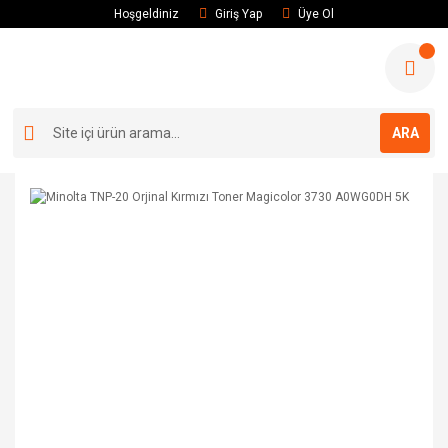
Hoşgeldiniz
Giriş Yap
Üye Ol
ARA