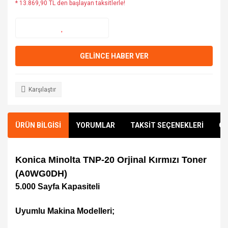
* 13.869,90 TL den başlayan taksitlerle!
GELİNCE HABER VER
Karşılaştır
ÜRÜN BİLGİSİ
YORUMLAR
TAKSİT SEÇENEKLERİ
ÖN
Konica Minolta TNP-20 Orjinal Kırmızı Toner
(A0WG0DH)
5.000 Sayfa Kapasiteli
Uyumlu Makina Modelleri;