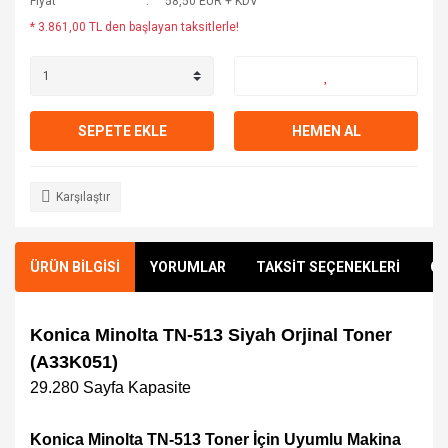
Fiyat
58,50 EUR + KDV
* 3.861,00 TL den başlayan taksitlerle!
SEPETE EKLE
HEMEN AL
Karşılaştır
ÜRÜN BİLGİSİ
YORUMLAR
TAKSİT SEÇENEKLERİ
ÖN
Konica Minolta TN-513 Siyah Orjinal Toner
(A33K051)
29.280
Sayfa Kapasite
Konica Minolta TN-513 Toner İçin Uyumlu Makina