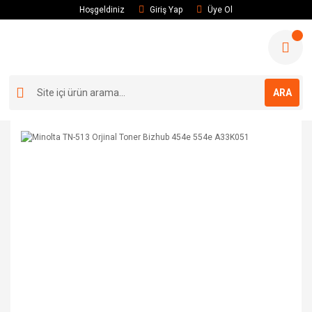
Hoşgeldiniz
Giriş Yap
Üye Ol
ARA