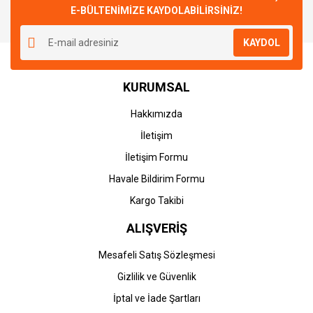
E-BÜLTENİMİZE KAYDOLABİLİRSİNİZ!
Yorum Yaz
Ürün resmi kalitesiz, bozuk veya görüntülenemiyor.
KAYDOL
Ürün açıklamasında eksik bilgiler bulunuyor.
Ürün bilgilerinde hatalar bulunuyor.
KURUMSAL
Ürün fiyatı diğer sitelerden daha pahalı.
Bu ürüne benzer farklı alternatifler olmalı.
Hakkımızda
İletişim
İletişim Formu
Havale Bildirim Formu
Gönder
Kargo Takibi
ALIŞVERİŞ
Mesafeli Satış Sözleşmesi
Gizlilik ve Güvenlik
İptal ve İade Şartları