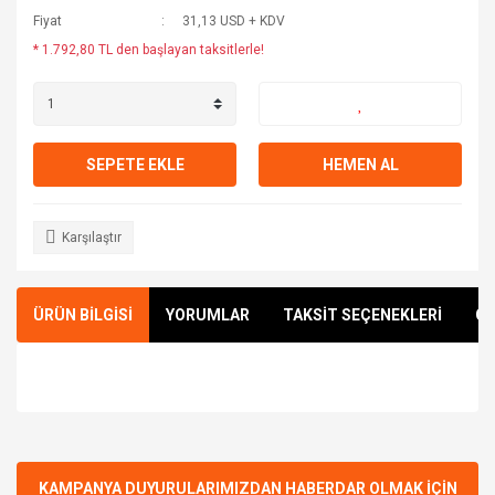
Fiyat
31,13 USD + KDV
* 1.792,80 TL den başlayan taksitlerle!
SEPETE EKLE
HEMEN AL
Karşılaştır
ÜRÜN BİLGİSİ
YORUMLAR
TAKSİT SEÇENEKLERİ
ÖN
Bu ürünün fiyat bilgisi, resim, ürün açıklamalarında ve diğer
konularda yetersiz gördüğünüz noktaları öneri formunu
Bu ürüne ilk yorumu siz yapın!
kullanarak tarafımıza iletebilirsiniz.
Görüş ve önerileriniz için teşekkür ederiz.
KAMPANYA DUYURULARIMIZDAN HABERDAR OLMAK İÇİN