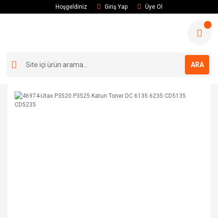
Hoşgeldiniz
Giriş Yap
Üye Ol
ARA